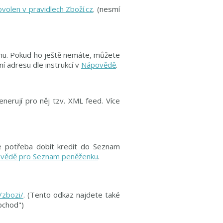
volen v pravidlech Zboží.cz
. (nesmí
namu. Pokud ho ještě nemáte, můžete
ní adresu dle instrukcí v
Nápovědě
.
enerují pro něj tzv. XML feed. Více
je potřeba dobít kredit do Seznam
vědě pro Seznam peněženku
.
/zbozi/
. (Tento odkaz najdete také
bchod")