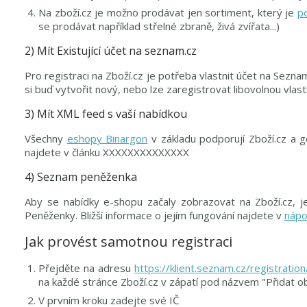
Na zboží.cz je možno prodávat jen sortiment, který je
po
se prodávat například střelné zbraně, živá zvířata...)
2) Mít Existující účet na seznam.cz
Pro registraci na Zboží.cz je potřeba vlastnit účet na Sez
si buď vytvořit nový, nebo lze zaregistrovat libovolnou vlast
3) Mít XML feed s vaší nabídkou
Všechny
eshopy Binargon
v základu podporují Zboží.cz a g
najdete v článku XXXXXXXXXXXXXX
4) Seznam peněženka
Aby se nabídky e-shopu začaly zobrazovat na Zboží.cz, 
Peněženky. Bližší informace o jejím fungování najdete v
nápo
Jak provést samotnou registraci
Přejděte na adresu
https://klient.seznam.cz/registration
na každé stránce Zboží.cz v zápatí pod názvem "Přidat o
V prvním kroku zadejte své IČ