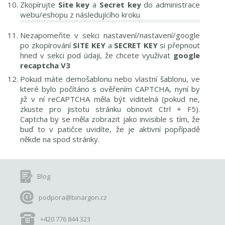
Zkopírujte
Site key
a
Secret key
do administrace
webu/eshopu z následujícího kroku
Nezapomeňte v sekci nastavení/nastavení/google
po zkopírování
SITE KEY
a
SECRET KEY
si přepnout
hned v sekci pod údaji, že chcete využívat
google
recaptcha V3
Pokud máte demošablonu nebo vlastní šablonu, ve
které bylo počítáno s ověřením CAPTCHA, nyní by
již v ní reCAPTCHA měla být viditelná (pokud ne,
zkuste pro jistotu stránku obnovit Ctrl + F5).
Captcha by se měla zobrazit jako invisible s tím, že
buď to v patičce uvidíte, že je aktivní popřípadě
někde na spod stránky.
Blog
podpora@binargon.cz
+420 776 844 323