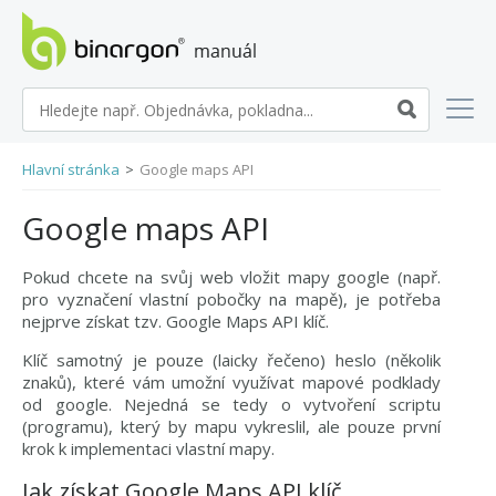
manuál eshopů BINARGON
Hlavní stránka
>
Google maps API
Google maps API
Pokud chcete na svůj web vložit mapy google (např.
pro vyznačení vlastní pobočky na mapě), je potřeba
nejprve získat tzv. Google Maps API klíč.
Klíč samotný je pouze (laicky řečeno) heslo (několik
znaků), které vám umožní využívat mapové podklady
od google. Nejedná se tedy o vytvoření scriptu
(programu), který by mapu vykreslil, ale pouze první
krok k implementaci vlastní mapy.
Jak získat Google Maps API klíč