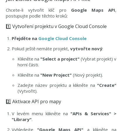
Chcete-li vytvořit klíč pro
Google Maps API
,
postupujte podle těchto kroků:
1️⃣ Vytvoření projektu v Google Cloud Console
Přejděte na
Google Cloud Console
Pokud ještě nemáte projekt,
vytvořte nový
:
Klikněte na
"Select a project"
(Vybrat projekt) v
horní části.
Klikněte na
"New Project"
(Nový projekt).
Zadejte název projektu a klikněte na
"Create"
(Vytvořit).
2️⃣ Aktivace API pro mapy
V levém menu klikněte na
"APIs & Services" >
"Library"
.
Vyhledejte
"Google Maps API"
a klikněte na