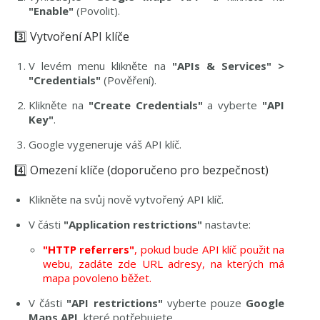
"Enable"
(Povolit).
3️⃣ Vytvoření API klíče
V levém menu klikněte na
"APIs & Services" >
"Credentials"
(Pověření).
Klikněte na
"Create Credentials"
a vyberte
"API
Key"
.
Google vygeneruje váš API klíč.
4️⃣ Omezení klíče (doporučeno pro bezpečnost)
Klikněte na svůj nově vytvořený API klíč.
V části
"Application restrictions"
nastavte:
"HTTP referrers"
, pokud bude API klíč použit na
webu, zadáte zde URL adresy, na kterých má
mapa povoleno běžet.
V části
"API restrictions"
vyberte pouze
Google
Maps API
, které potřebujete.