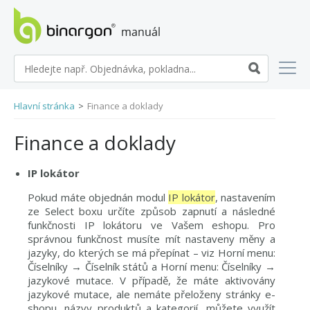
manuál eshopů BINARGON
Hlavní stránka
>
Finance a doklady
Finance a doklady
IP lokátor
Pokud máte objednán modul
IP lokátor
, nastavením
ze Select boxu určíte způsob zapnutí a následné
funkčnosti IP lokátoru ve Vašem eshopu. Pro
správnou funkčnost musíte mít nastaveny měny a
jazyky, do kterých se má přepínat – viz Horní menu:
Číselníky → Číselník států a Horní menu: Číselníky →
jazykové mutace. V případě, že máte aktivovány
jazykové mutace, ale nemáte přeloženy stránky e-
shopu, názvy produktů a kategorií, můžete využít