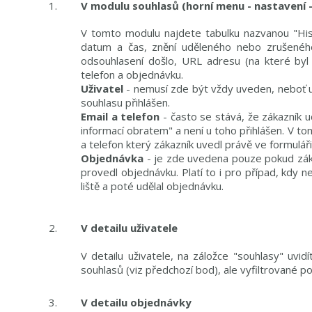
V modulu souhlasů (horní menu - nastavení -
V tomto modulu najdete tabulku nazvanou "Hist
datum a čas, znění uděleného nebo zrušenéh
odsouhlasení došlo, URL adresu (na které byl 
telefon a objednávku.
Uživatel
- nemusí zde být vždy uveden, neboť u
souhlasu přihlášen.
Email a telefon
- často se stává, že zákazník ud
informací obratem" a není u toho přihlášen. V 
a telefon který zákazník uvedl právě ve formuláři
Objednávka
- je zde uvedena pouze pokud zákaz
provedl objednávku. Platí to i pro případ, kdy ne
liště a poté udělal objednávku.
V detailu uživatele
V detailu uživatele, na záložce "souhlasy" uvi
souhlasů (viz předchozí bod), ale vyfiltrované p
V detailu objednávky