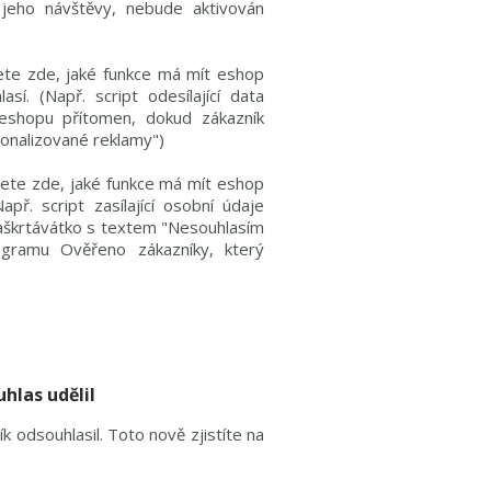
 jeho návštěvy, nebude aktivován
ete zde, jaké funkce má mít eshop
sí. (Např. script odesílající data
shopu přítomen, dokud zákazník
sonalizované reklamy")
rete zde, jaké funkce má mít eshop
př. script zasílající osobní údaje
zaškrtávátko s textem "Nesouhlasím
ogramu Ověřeno zákazníky, který
hlas udělil
k odsouhlasil. Toto nově zjistíte na