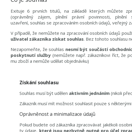
Exituje 6 prvních titulů, na základě kterých můžete zp
(oprávněný zájem, plnění právní povinnosti, plněn
uzavření, souhlas se zpracováním osobních údajů, veřejný zá
V případě, že nemůžete na zpracování osobních údajů použít 
uživatel zákazníka získat souhlas
. Bez tohoto souhlasu n
Nezapomeňte, že souhlas
nesmí být součástí obchodní
poskytnutí služby
(nemůžete např. zákazníkovi říct, že 
mu zboží a nemůže udělat objednávku)
Získání souhlasu
Souhlas musí být udělen
aktivním jednáním
(nikoli př
Zákazník musí mít možnost souhlasit pouze s některými
Oprávněnost a minimalizace údajů
Pokud budete od zákazníka zpracovávat jakékoli osobn
ty údaje,
které jsou nezbytně nutné pro účel zpra