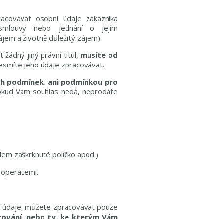
racovávat osobní údaje zákazníka
í smlouvy nebo jednání o jejím
jem a životně důležitý zájem).
žádný jiný právní titul,
musíte od
esmíte jeho údaje zpracovávat.
ch podmínek
,
ani podmínkou pro
pokud Vám souhlas nedá, neprodáte
edem zaškrknuté políčko apod.)
 operacemi.
í údaje, můžete zpracovávat pouze
cování, nebo ty, ke kterým Vám