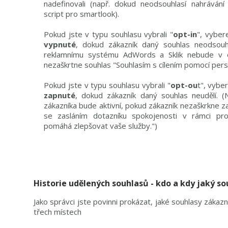
nadefinovali (např. dokud neodsouhlasí nahrávání
script pro smartlook).
Pokud jste v typu souhlasu vybrali "
opt-in
", vyber
vypnuté
, dokud zákazník daný souhlas neodsouhla
reklamnímu systému AdWords a Sklik nebude v e
nezaškrtne souhlas "Souhlasím s cílením pomocí per
Pokud jste v typu souhlasu vybrali "
opt-ou
t", vybe
zapnuté
, dokud zákazník daný souhlas neudělí. (Na
zákazníka bude aktivní, pokud zákazník nezaškrkne 
se zasláním dotazníku spokojenosti v rámci pr
pomáhá zlepšovat vaše služby.")
Historie udělených souhlasů - kdo a kdy jaký sou
Jako správci jste povinni prokázat, jaké souhlasy zákazní
třech místech