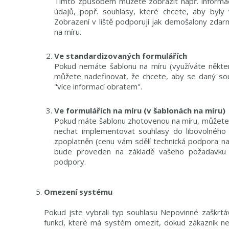
Tímto způsobem můžete zobrazit např. informac
údajů, popř. souhlasy, které chcete, aby byly 
Zobrazení v liště podporují jak demošalony zda
na míru.
Ve standardizovaných formulářích
Pokud nemáte šablonu na míru (využíváte někte
můžete nadefinovat, že chcete, aby se daný sou
"více informací obratem".
Ve formulářích na míru (v šablonách na míru)
Pokud máte šablonu zhotovenou na míru, můžete
nechat implementovat souhlasy do libovolného 
zpoplatněn (cenu vám sdělí technická podpora na 
bude proveden na základě vašeho požadavku 
podpory.
Omezení systému
Pokud jste vybrali typ souhlasu Nepovinné zaškrtá
funkcí, které má systém omezit, dokud zákazník ne