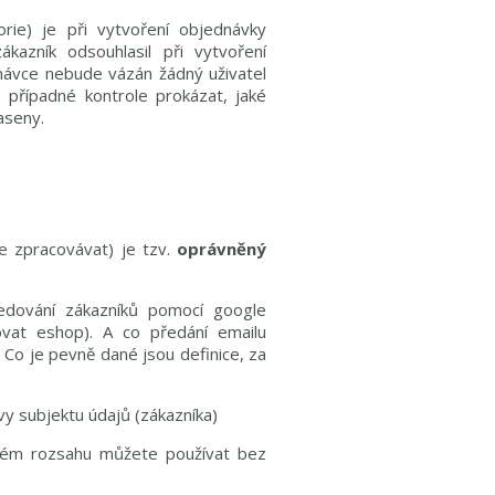
orie) je při vytvoření objednávky
azník odsouhlasil při vytvoření
dnávce nebude vázán žádný uživatel
o případné kontrole prokázat, jaké
laseny.
e zpracovávat) je tzv.
oprávněný
ledování zákazníků pomocí google
ovat eshop). A co předání emailu
 Co je pevně dané jsou definice, za
y subjektu údajů (zákazníka)
jakém rozsahu můžete používat bez