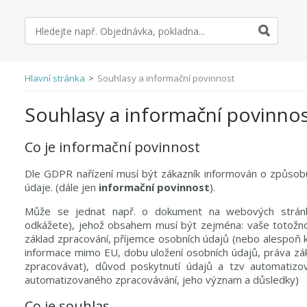
Hlavní stránka
>
Souhlasy a informační povinnost
Souhlasy a informační povinno
Co je informační povinnost
Dle GDPR nařízení musí být zákazník informován o způsob
údaje. (dále jen
informační povinnost
).
Může se jednat např. o dokument na webových stránká
odkážete), jehož obsahem musí být zejména: vaše totožnos
základ zpracování, příjemce osobních údajů (nebo alespoň 
informace mimo EU, dobu uložení osobních údajů, práva zá
zpracovávat), důvod poskytnutí údajů a tzv automatizo
automatizovaného zpracovávání, jeho význam a důsledky)
Co je souhlas