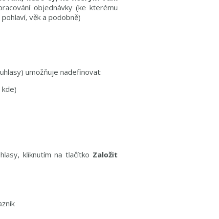
pracování objednávky (ke kterému
 pohlaví, věk a podobně)
ouhlasy) umožňuje nadefinovat:
 kde)
lasy, kliknutím na tlačítko
Založit
azník