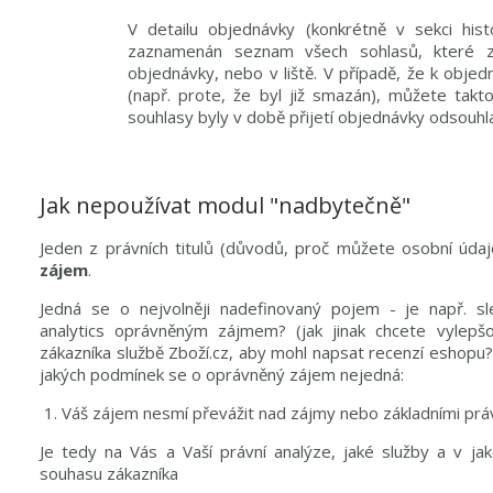
V detailu objednávky (konkrétně v sekci hist
zaznamenán seznam všech sohlasů, které zák
objednávky, nebo v liště. V případě, že k obje
(např. prote, že byl již smazán), můžete takt
souhlasy byly v době přijetí objednávky odsouh
Jak nepoužívat modul "nadbytečně"
Jeden z právních titulů (důvodů, proč můžete osobní údaj
zájem
.
Jedná se o nejvolněji nadefinovaný pojem - je např. s
analytics oprávněným zájmem? (jak jinak chcete vylepš
zákazníka službě Zboží.cz, aby mohl napsat recenzí eshopu?
jakých podmínek se o oprávněný zájem nejedná:
Váš zájem nesmí převážit nad zájmy nebo základními práv
Je tedy na Vás a Vaší právní analýze, jaké služby a v 
souhasu zákazníka