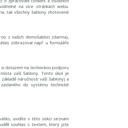
i o zpracování cookies a osobních
viditelné na více stránkách webu.
rma, tak všechny šablony zhotovené
rou z našich demošablon zdarma),
hlas zobrazoval např. u formuláře
 si dotazem na technickou podporu
místa vaší šablony. Tento úkol je
základě náročnosti vaší šablony) a
zaslaného do systému technické
vátko, uvidíte v této sekci seznam
udělí souhlas s textem, který jste