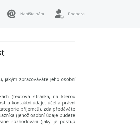
Napište nám
Podpora
st
u, jakým zpracováváte jeho osobní
ch (textová stránka, na kterou
t a kontaktní údaje, účel a právní
kategorie příjemců), zda předáváte
kazníka (jehož osobní údaje budete
vané rozhodování (jaký je postup