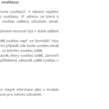
 souhlasy)
orie souhlasů". V tabulce najdete
o souhlasu, IP adresu ze které k
souhlas udělen), uživatele, email,
živatel nemusel být v době udělení
ělí souhlas např. ve formuláři "více
tomto případě zde bude uveden email
, ve kterém souhlas udělil.
ník, který souhlas udělil, zároveň
přihlášený zákazník udělil souhlas v
díte stejné informace jako v modulu
ouze pro tohoto uživatele.